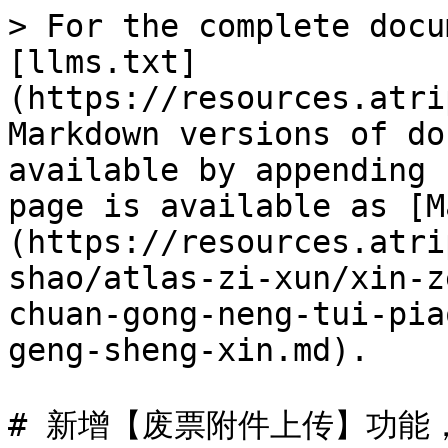
> For the complete docu
[llms.txt]
(https://resources.atri
Markdown versions of do
available by appending 
page is available as [M
(https://resources.atri
shao/atlas-zi-xun/xin-z
chuan-gong-neng-tui-pia
geng-sheng-xin.md).

# 新增【废票附件上传】功能