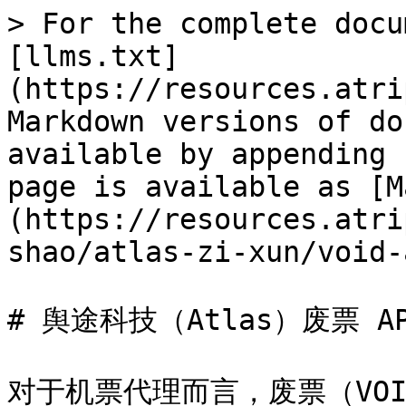
> For the complete docu
[llms.txt]
(https://resources.atri
Markdown versions of do
available by appending 
page is available as [M
(https://resources.atri
shao/atlas-zi-xun/void-
# 舆途科技（Atlas）废票 A
对于机票代理而言，废票（VO