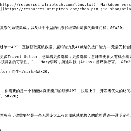
https://resources.atriptech.com/llms.txt). Markdown vers
](https://resources.atriptech.com/chan-pin-jie-shao/atla
杂的系统集成，以及让中小型的机票代理望而却步的商业门槛。&#x20;

可通过单一API，直接获取廉航数据、履约能力及AI就绪的接口能力——无需冗长
更多Travel Seller，意味着更多选择；更多选择，意味着更多人有机
的可靠性。” ——Mary李嵘，舆途科技（Atlas）首席执行官。 &#x20
ler」而生</mark>&#x20;

 ，你需要的是一个智能体真正能用的航班API——快速上手、开发者优先的
#x20;

统票务商，你需要的是一条无需庞大工程师团队就能接入的航司通道——透明定价

