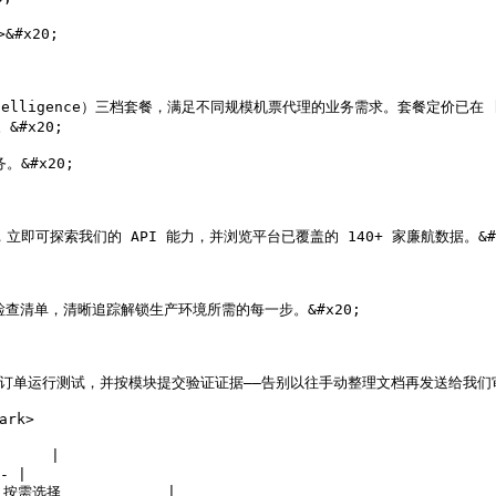
&#x20;

igence）三档套餐，满足不同规模机票代理的业务需求。套餐定价已在 [atlaslove
#x20;

#x20;

即可探索我们的 API 能力，并浏览平台已覆盖的 140+ 家廉航数据。&#x2
清单，清晰追踪解锁生产环境所需的每一步。&#x20;

箱订单运行测试，并按模块提交验证证据——告别以往手动整理文档再发送给我们审核
rk>

     |

- |

选择            |
