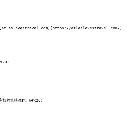
stravel.com](https://atlaslovestravel.com/) 
0;

的繁琐流程。&#x20;
