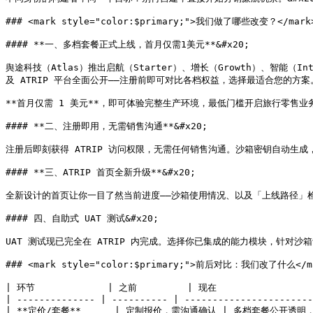
### <mark style="color:$primary;">我们做了哪些改变？</mark>
#### **一、多档套餐正式上线，首月仅需1美元**&#x20;

舆途科技（Atlas）推出启航（Starter）、增长（Growth）、智能（Intell
及 ATRIP 平台全面公开——注册前即可对比各档权益，选择最适合您的方案。&
**首月仅需 1 美元**，即可体验完整生产环境，最低门槛开启旅行零售业务。&
#### **二、注册即用，无需销售沟通**&#x20;

注册后即刻获得 ATRIP 访问权限，无需任何销售沟通。沙箱密钥自动生成，立
#### **三、ATRIP 首页全新升级**&#x20;

全新设计的首页让你一目了然当前进度——沙箱使用情况、以及「上线路径」检查
#### 四、自助式 UAT 测试&#x20;

UAT 测试现已完全在 ATRIP 内完成。选择你已集成的能力模块，针对沙
### <mark style="color:$primary;">前后对比：我们改了什么</ma
| 环节             | 之前         | 现在                  
| -------------- | ---------- | -----------------------
| **定价/套餐**      | 定制报价，需沟通确认 | 多档套餐公开透明，按需