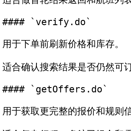
#### `verify.do`

用于下单前刷新价格和库存。

适合确认搜索结果是否仍然可订
#### `getOffers.do`

用于获取更完整的报价和规则信