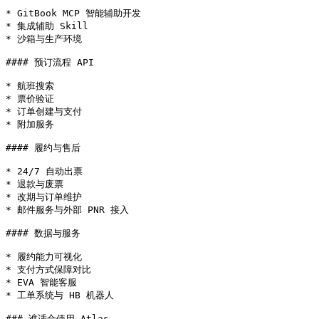
* GitBook MCP 智能辅助开发

* 集成辅助 Skill

* 沙箱与生产环境

#### 预订流程 API

* 航班搜索

* 票价验证

* 订单创建与支付

* 附加服务

#### 履约与售后

* 24/7 自动出票

* 退款与废票

* 改期与订单维护

* 邮件服务与外部 PNR 接入

#### 数据与服务

* 履约能力可视化

* 支付方式保障对比

* EVA 智能客服

* 工单系统与 HB 机器人

### 谁适合使用 Atlas
