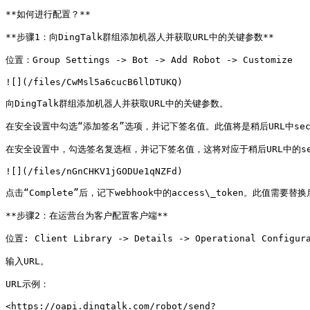
**如何进行配置？**

**步骤1：向DingTalk群组添加机器人并获取URL中的关键参数**

位置：Group Settings -> Bot -> Add Robot -> Customize

![](/files/CwMsl5a6cucB6llDTUKQ)

向DingTalk群组添加机器人并获取URL中的关键参数。

在安全设置中勾选“添加签名”选项，并记下签名值。此值将是稍后URL中secr
在安全设置中，勾选签名复选框，并记下签名值，这将对应于稍后URL中的sec
![](/files/nGnCHKV1jGODUe1qNZFd)

点击“Complete”后，记下webhook中的access\_token。此值需要替换后
**步骤2：在运营台为客户配置客户端**

位置: Client Library -> Details -> Operational Configura
输入URL。

URL示例：

<https://oapi.dingtalk.com/robot/send?