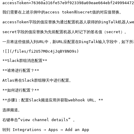
accessToken=76360a316fe57e9f923398a69eae664ebf249994472
我们需要在上述示例中的access token和secret值的对应值替换。

accessToken字段的值应替换为通过配置机器人获得的DingTalk机器人webh
secret字段的值应替换为先前配置机器人时记下的签名值（secret）。

一旦将这些值插入到URL中，新URL应配置在DingTalk输入字段中，如下所
![](/files/fi2U57M0c4jJqBY8NO9s)

**Slack群组消息配置**

**谁将进行配置？**

Atlas将在Slack群组聊天中进行配置。

**如何进行配置？**

**步骤1：配置Slack频道应用并获取webhook URL。**

选择频道。

右键单击“view channel details” 。

转到 Integrations → Apps → Add an App
