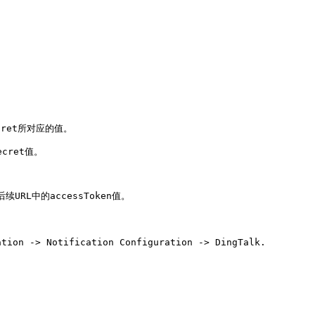
et所对应的值。

ret值。

续URL中的accessToken值。

tion -> Notification Configuration -> DingTalk.
