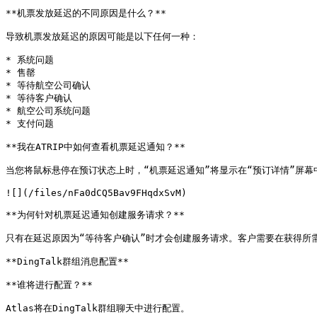
**机票发放延迟的不同原因是什么？**

导致机票发放延迟的原因可能是以下任何一种：

* 系统问题

* 售罄

* 等待航空公司确认

* 等待客户确认

* 航空公司系统问题

* 支付问题

**我在ATRIP中如何查看机票延迟通知？**

当您将鼠标悬停在预订状态上时，“机票延迟通知”将显示在“预订详情”屏幕
![](/files/nFa0dCQ5Bav9FHqdxSvM)

**为何针对机票延迟通知创建服务请求？**

只有在延迟原因为“等待客户确认”时才会创建服务请求。客户需要在获得所需
**DingTalk群组消息配置**

**谁将进行配置？**

Atlas将在DingTalk群组聊天中进行配置。
