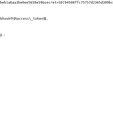
beb1a6aa3be0ee5658e59&secret=SEC94508ffc75757d2365d389bc
ook中的access\_token值。

示：
