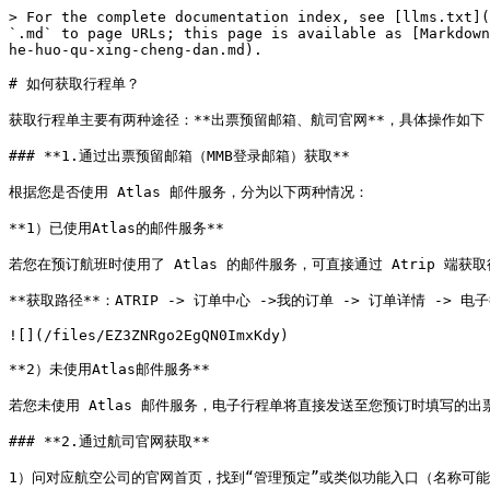
> For the complete documentation index, see [llms.txt](
`.md` to page URLs; this page is available as [Markdown
he-huo-qu-xing-cheng-dan.md).

# 如何获取行程单？

获取行程单主要有两种途径：**出票预留邮箱、航司官网**，具体操作如下：
### **1.通过出票预留邮箱（MMB登录邮箱）获取**

根据您是否使用 Atlas 邮件服务，分为以下两种情况：

**1）已使用Atlas的邮件服务**

若您在预订航班时使用了 Atlas 的邮件服务，可直接通过 Atrip 端获取
**获取路径**：ATRIP -> 订单中心 ->我的订单 -> 订单详情 -> 电
![](/files/EZ3ZNRgo2EgQN0ImxKdy)

**2）未使用Atlas邮件服务**

若您未使用 Atlas 邮件服务，电子行程单将直接发送至您预订时填写的出
### **2.通过航司官网获取**

1）问对应航空公司的官网首页，找到“管理预定”或类似功能入口（名称可能