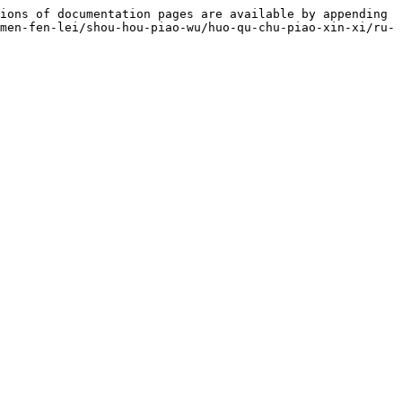
ions of documentation pages are available by appending 
men-fen-lei/shou-hou-piao-wu/huo-qu-chu-piao-xin-xi/ru-