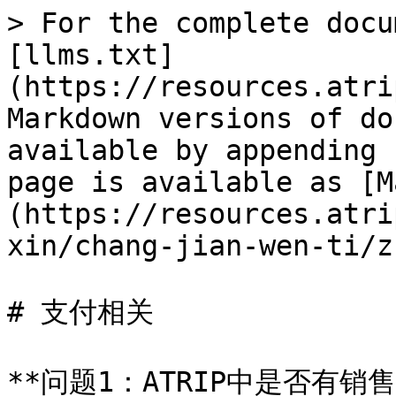
> For the complete docu
[llms.txt]
(https://resources.atri
Markdown versions of do
available by appending 
page is available as [M
(https://resources.atri
xin/chang-jian-wen-ti/z
# 支付相关

**问题1：ATRIP中是否有销售