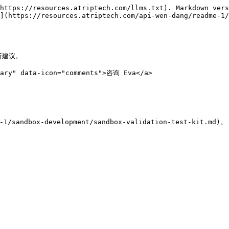
https://resources.atriptech.com/llms.txt). Markdown vers
](https://resources.atriptech.com/api-wen-dang/readme-1/
建议。

mary" data-icon="comments">咨询 Eva</a>

dbox-development/sandbox-validation-test-kit.md)。
