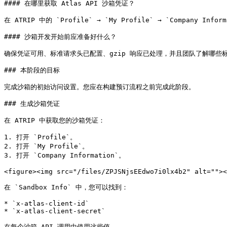
#### 在哪里获取 Atlas API 沙箱凭证？

在 ATRIP 中的 `Profile` → `My Profile` → `Company Inf
#### 沙箱开发开始前应准备好什么？

确保凭证可用、标准请求头已配置、gzip 响应已处理，并且团队了解哪些
### 本阶段的目标

完成沙箱的初始访问设置。您应在构建预订流程之前完成此阶段。

### 生成沙箱凭证

在 ATRIP 中获取您的沙箱凭证：

1. 打开 `Profile`。

2. 打开 `My Profile`。

3. 打开 `Company Information`。

<figure><img src="/files/ZPJSNjsEEdwo7i0lx4b2" alt=""><
在 `Sandbox Info` 中，您可以找到：

* `x-atlas-client-id`

* `x-atlas-client-secret`

在每个沙箱 API 调用中使用这些值。
