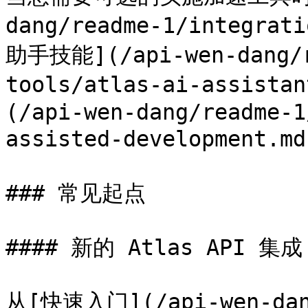
dang/readme-1/integrat
助手技能](/api-wen-dang/r
tools/atlas-ai-assist
(/api-wen-dang/readme-1
assisted-development.md
### 常见起点

#### 新的 Atlas API 集成

从[快速入门](/api-wen-dang