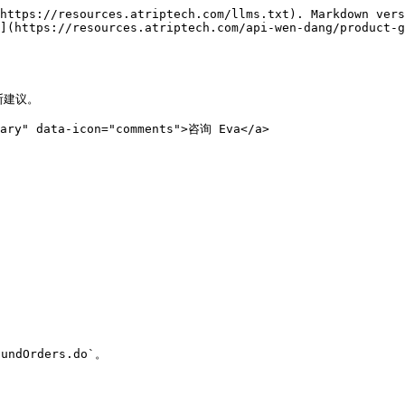
https://resources.atriptech.com/llms.txt). Markdown vers
](https://resources.atriptech.com/api-wen-dang/product-g
建议。

mary" data-icon="comments">咨询 Eva</a>

undOrders.do`。
