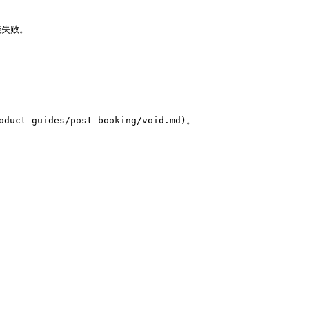
失败。

-guides/post-booking/void.md)。
