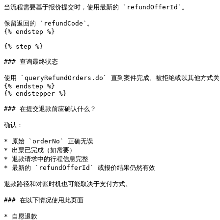
当流程需要基于报价提交时，使用最新的 `refundOfferId`。

保留返回的 `refundCode`。

{% endstep %}

{% step %}

### 查询最终状态

使用 `queryRefundOrders.do` 直到案件完成、被拒绝或以其他方式关
{% endstep %}

{% endstepper %}

### 在提交退款前应确认什么？

确认：

* 原始 `orderNo` 正确无误

* 出票已完成（如需要）

* 退款请求中的行程信息完整

* 最新的 `refundOfferId` 或报价结果仍然有效

退款路径和对账时机也可能取决于支付方式。

### 在以下情况使用此页面

* 自愿退款
