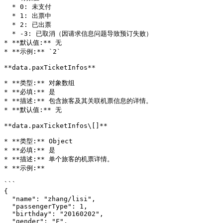
  * 0: 未支付

  * 1: 出票中

  * 2: 已出票

  * -3: 已取消（因请求信息问题导致预订失败）

* **默认值:** 无

* **示例:** `2`

**data.paxTicketInfos**

* **类型:** 对象数组

* **必填:** 是

* **描述:** 包含旅客及其关联机票信息的详情。

* **默认值:** 无

**data.paxTicketInfos\[]**

* **类型:** Object

* **必填:** 是

* **描述:** 单个旅客的机票详情。

* **示例:**

```

{

  "name": "zhang/lisi",

  "passengerType": 1,

  "birthday": "20160202",

  "gender": "F",
