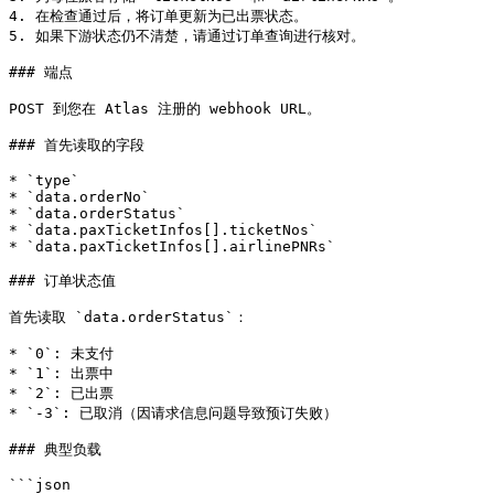
4. 在检查通过后，将订单更新为已出票状态。

5. 如果下游状态仍不清楚，请通过订单查询进行核对。

### 端点

POST 到您在 Atlas 注册的 webhook URL。

### 首先读取的字段

* `type`

* `data.orderNo`

* `data.orderStatus`

* `data.paxTicketInfos[].ticketNos`

* `data.paxTicketInfos[].airlinePNRs`

### 订单状态值

首先读取 `data.orderStatus`：

* `0`: 未支付

* `1`: 出票中

* `2`: 已出票

* `-3`: 已取消（因请求信息问题导致预订失败）

### 典型负载

```json
