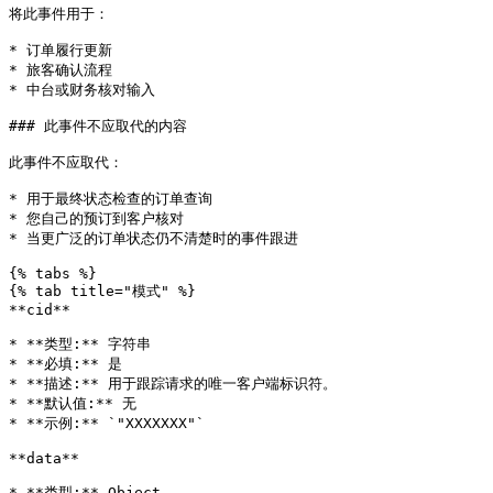
将此事件用于：

* 订单履行更新

* 旅客确认流程

* 中台或财务核对输入

### 此事件不应取代的内容

此事件不应取代：

* 用于最终状态检查的订单查询

* 您自己的预订到客户核对

* 当更广泛的订单状态仍不清楚时的事件跟进

{% tabs %}

{% tab title="模式" %}

**cid**

* **类型:** 字符串

* **必填:** 是

* **描述:** 用于跟踪请求的唯一客户端标识符。

* **默认值:** 无

* **示例:** `"XXXXXXX"`

**data**

* **类型:** Object
