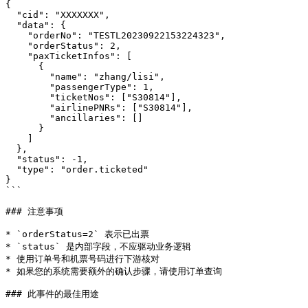
{

  "cid": "XXXXXXX",

  "data": {

    "orderNo": "TESTL20230922153224323",

    "orderStatus": 2,

    "paxTicketInfos": [

      {

        "name": "zhang/lisi",

        "passengerType": 1,

        "ticketNos": ["S30814"],

        "airlinePNRs": ["S30814"],

        "ancillaries": []

      }

    ]

  },

  "status": -1,

  "type": "order.ticketed"

}

```

### 注意事项

* `orderStatus=2` 表示已出票

* `status` 是内部字段，不应驱动业务逻辑

* 使用订单号和机票号码进行下游核对

* 如果您的系统需要额外的确认步骤，请使用订单查询

### 此事件的最佳用途
