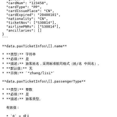
  "cardNum": "123458",

  "cardType": "PP",

  "cardIssuePlace": "CN",

  "cardExpired": "20400101",

  "nationality": "CN",

  "ticketNos": ["S30814"],

  "airlinePNRs": ["S30814"],

  "ancillaries": []

}

```

**data.paxTicketInfos\[].name**

* **类型:** 字符串

* **必填:** 是

* **描述:** 旅客姓名，采用标准航司格式（姓/名 中间名）。

* **默认值:** 无

* **示例:** `"zhang/lisi"`

**data.paxTicketInfos\[].passengerType**

* **类型:** 整数

* **必填:** 是

* **描述:** 旅客类型。

  有效值：

  * `0` = 成人
