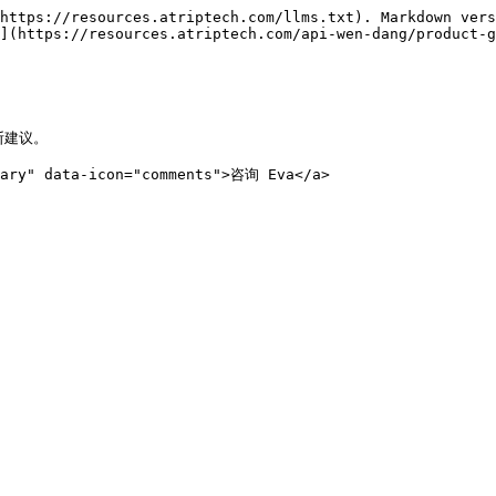
https://resources.atriptech.com/llms.txt). Markdown vers
](https://resources.atriptech.com/api-wen-dang/product-g
建议。

mary" data-icon="comments">咨询 Eva</a>
