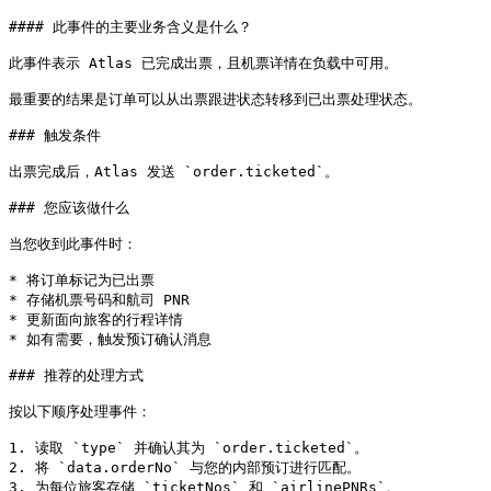
#### 此事件的主要业务含义是什么？

此事件表示 Atlas 已完成出票，且机票详情在负载中可用。

最重要的结果是订单可以从出票跟进状态转移到已出票处理状态。

### 触发条件

出票完成后，Atlas 发送 `order.ticketed`。

### 您应该做什么

当您收到此事件时：

* 将订单标记为已出票

* 存储机票号码和航司 PNR

* 更新面向旅客的行程详情

* 如有需要，触发预订确认消息

### 推荐的处理方式

按以下顺序处理事件：

1. 读取 `type` 并确认其为 `order.ticketed`。

2. 将 `data.orderNo` 与您的内部预订进行匹配。

3. 为每位旅客存储 `ticketNos` 和 `airlinePNRs`。
