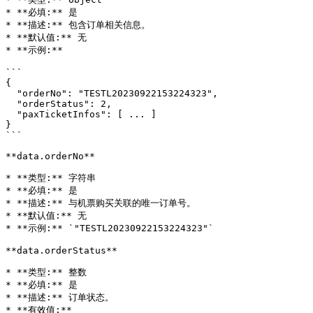
* **必填:** 是

* **描述:** 包含订单相关信息。

* **默认值:** 无

* **示例:**

```

{

  "orderNo": "TESTL20230922153224323",

  "orderStatus": 2,

  "paxTicketInfos": [ ... ]

}

```

**data.orderNo**

* **类型:** 字符串

* **必填:** 是

* **描述:** 与机票购买关联的唯一订单号。

* **默认值:** 无

* **示例:** `"TESTL20230922153224323"`

**data.orderStatus**

* **类型:** 整数

* **必填:** 是

* **描述:** 订单状态。

* **有效值:**
