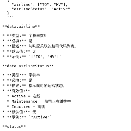
  {

    "airline": ["TO", "HV"],

    "airlineStatus": "Active"

  }

  ```

**data.airline**

* **类型:** 字符串数组

* **必填:** 是

* **描述:** 与响应关联的航司代码列表。

* **默认值:** 无

* **示例:** `["TO", "HV"]`

**data.airlineStatus**

* **类型:** 字符串

* **必填:** 是

* **描述:** 指示航司的运营状态。

* **有效值:**

  * Active = 在线

  * Maintenance = 航司正在维护中

  * Inactive = 离线

* **默认值:** 无

* **示例:** `"Active"`

**status**
