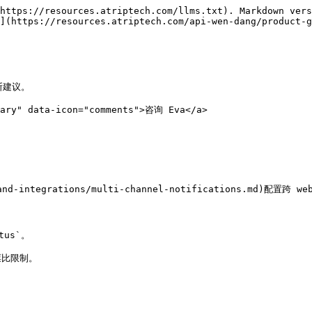
https://resources.atriptech.com/llms.txt). Markdown vers
](https://resources.atriptech.com/api-wen-dang/product-g
建议。

mary" data-icon="comments">咨询 Eva</a>

-and-integrations/multi-channel-notifications.md)配置
us`。

比限制。
