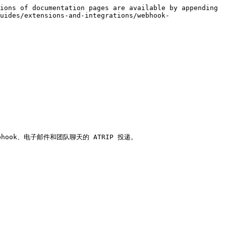
ions of documentation pages are available by appending 
uides/extensions-and-integrations/webhook-
跨 webhook、电子邮件和团队聊天的 ATRIP 投递。
