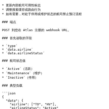
* 更新内部航司可用性标志

* 调整搜索缓存或路由行为

* 如有需要，对处于停用或维护状态的航司禁止预订流程

### 端点

POST 到您在 Atlas 注册的 webhook URL。

### 首先读取的字段

* `type`

* `data.airline`

* `data.airlineStatus`

### 航司状态值

* `Active`（活跃）

* `Maintenance`（维护）

* `Inactive`（停用）

### 典型负载

```json

{

  "data": {

    "airline": ["TO", "HV"],

    "airlineStatus": "Active"
