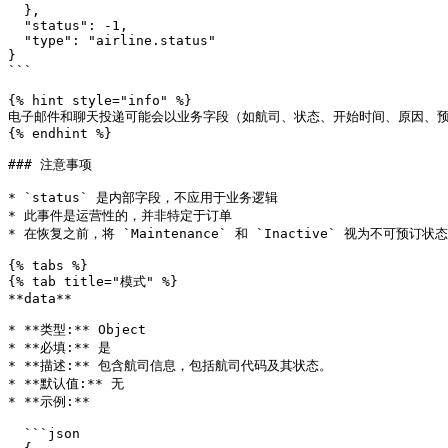
  },

  "status": -1,

  "type": "airline.status"

}

```

{% hint style="info" %}

电子邮件和聊天投递可能会以业务字段（如航司、状态、开始时间、原因、预计
{% endhint %}

### 注意事项

* `status` 是内部字段，不应用于业务逻辑

* 此事件是运营性的，并非特定于订单

* 在恢复之前，将 `Maintenance` 和 `Inactive` 视为不可预订状态

{% tabs %}

{% tab title="模式" %}

**data**

* **类型:** Object

* **必填:** 是

* **描述:** 包含航司信息，包括航司代码及其状态。

* **默认值:** 无

* **示例:**

  ```json
