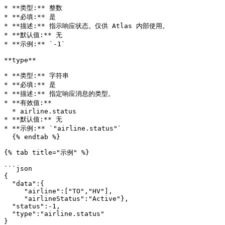
* **类型:** 整数

* **必填:** 是

* **描述:** 指示响应状态。仅供 Atlas 内部使用。

* **默认值:** 无

* **示例:** `-1`

**type**

* **类型:** 字符串

* **必填:** 是

* **描述:** 指定响应消息的类型。

* **有效值:**

  * airline.status

* **默认值:** 无

* **示例:** `"airline.status"`

  {% endtab %}

{% tab title="示例" %}

```json

{

  "data":{

     "airline":["TO","HV"],

     "airlineStatus":"Active"},

  "status":-1,

  "type":"airline.status"

}
