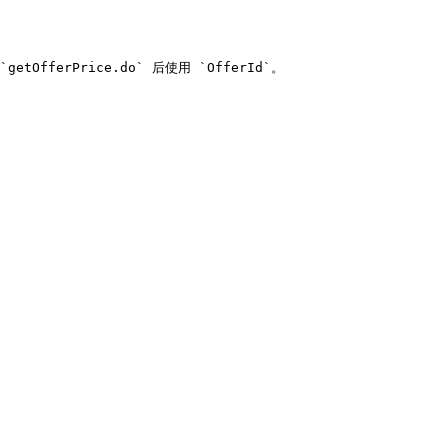
getOfferPrice.do` 后使用 `OfferId`。
