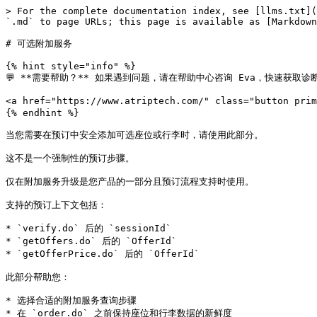
> For the complete documentation index, see [llms.txt](
`.md` to page URLs; this page is available as [Markdown
# 可选附加服务

{% hint style="info" %}

💬 **需要帮助？** 如果遇到问题，请在帮助中心咨询 Eva，快速获取诊断
<a href="https://www.atriptech.com/" class="button pri
{% endhint %}

当您需要在预订中安全添加可选座位或行李时，请使用此部分。

这不是一个强制性的预订步骤。

仅在附加服务升级是您产品的一部分且预订流程支持时使用。

支持的预订上下文包括：

* `verify.do` 后的 `sessionId`

* `getOffers.do` 后的 `OfferId`

* `getOfferPrice.do` 后的 `OfferId`

此部分帮助您：

* 选择合适的附加服务查询步骤

* 在 `order.do` 之前保持座位和行李数据的新鲜度
