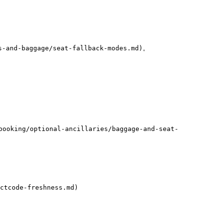
-baggage/seat-fallback-modes.md)。

g/optional-ancillaries/baggage-and-seat-
tcode-freshness.md)
