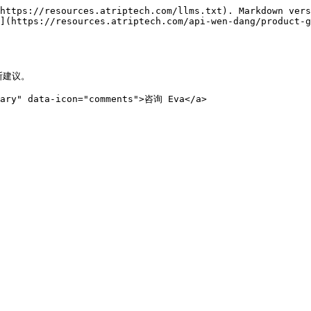
https://resources.atriptech.com/llms.txt). Markdown vers
](https://resources.atriptech.com/api-wen-dang/product-g
建议。

mary" data-icon="comments">咨询 Eva</a>
