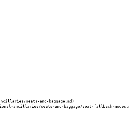
ncillaries/seats-and-baggage.md)

nal-ancillaries/seats-and-baggage/seat-fallback-modes.m