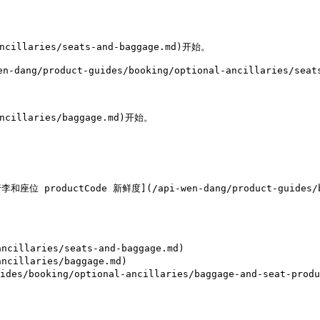
ncillaries/seats-and-baggage.md)开始。

duct-guides/booking/optional-ancillaries/seats-and
ncillaries/baggage.md)开始。

ductCode 新鲜度](/api-wen-dang/product-guides/bookin
ncillaries/seats-and-baggage.md)

ncillaries/baggage.md)

s/booking/optional-ancillaries/baggage-and-seat-produc