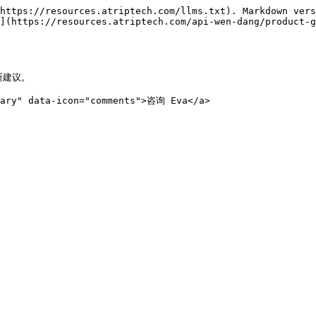
https://resources.atriptech.com/llms.txt). Markdown vers
](https://resources.atriptech.com/api-wen-dang/product-g
建议。

mary" data-icon="comments">咨询 Eva</a>
