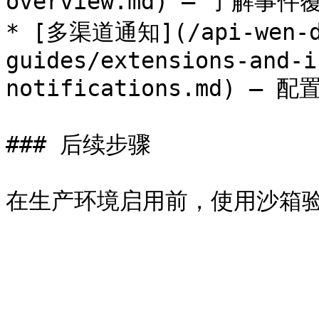
overview.md) — 了解事
* [多渠道通知](/api-wen-d
guides/extensions-and-i
notifications.md) —
### 后续步骤
